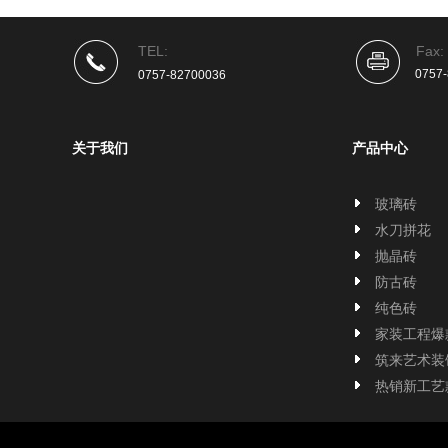
TEL:
Fax:
0757
0757-82700036
关于我们
产品中心
玻璃砖
水刀拼花
抛晶砖
防古砖
纯色砖
家装工程爆
筑来艺术装
热销新工艺