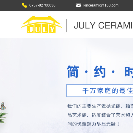
0757-82700036
kinceramic@163.com