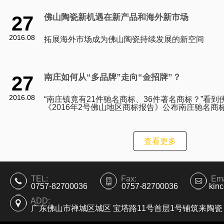
27
佛山陶瓷新机遇在新产品和海外新市场
2016.08
拓展海外市场成为佛山陶瓷持续发展的新空间
27
南庄如何从“多品牌”走向“金招牌”？
2016.08
“南庄镇竟有21件驰名商标、36件著名商标？”看到
《2016年2号佛山地区商标报告》公布南庄驰名商
列全市第一时，一位熟悉南庄产业的人士坦言，即
查看更多
TEL:
Fax:
Ema
0757-82700036
0757-82700036
kin
ADD:
广东佛山市禅城区城区 宝塔路11号首层1号铺筑来陶瓷