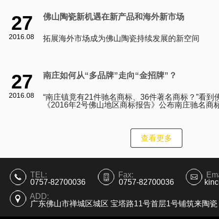
27
佛山陶瓷新机遇在新产品和海外新市场
2016.08
拓展海外市场成为佛山陶瓷持续发展的新空间
27
南庄如何从“多品牌”走向“金招牌”？
2016.08
“南庄镇竟有21件驰名商标、36件著名商标？”看到
《2016年2号佛山地区商标报告》公布南庄驰名商
列全市第一时，一位熟悉南庄产业的人士坦言，即
查看更多
TEL:
Fax:
Ema
0757-82700036
0757-82700036
kin
ADD:
广东佛山市禅城区城区 宝塔路11号首层1号铺筑来陶瓷