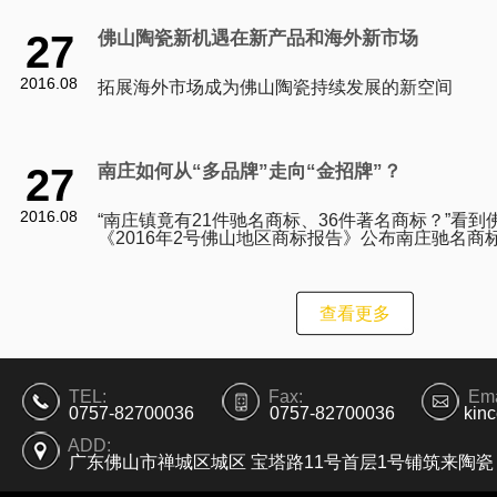
27
佛山陶瓷新机遇在新产品和海外新市场
2016.08
拓展海外市场成为佛山陶瓷持续发展的新空间
27
南庄如何从“多品牌”走向“金招牌”？
2016.08
“南庄镇竟有21件驰名商标、36件著名商标？”看到
《2016年2号佛山地区商标报告》公布南庄驰名商
列全市第一时，一位熟悉南庄产业的人士坦言，即
查看更多
TEL:
Fax:
Ema
0757-82700036
0757-82700036
kin
ADD:
广东佛山市禅城区城区 宝塔路11号首层1号铺筑来陶瓷