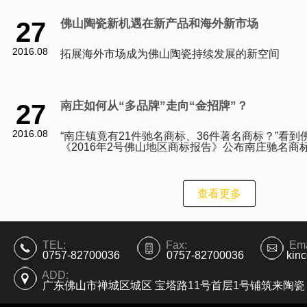
27
佛山陶瓷新机遇在新产品和海外新市场
2016.08
拓展海外市场成为佛山陶瓷持续发展的新空间
27
南庄如何从“多品牌”走向“金招牌”？
2016.08
“南庄镇竟有21件驰名商标、36件著名商标？”看到
《2016年2号佛山地区商标报告》公布南庄驰名商
列全市第一时，一位熟悉南庄产业的人士坦言，即
查看更多
TEL:
Fax:
Ema
0757-82700036
0757-82700036
kin
ADD:
广东佛山市禅城区城区 宝塔路11号首层1号铺筑来陶瓷