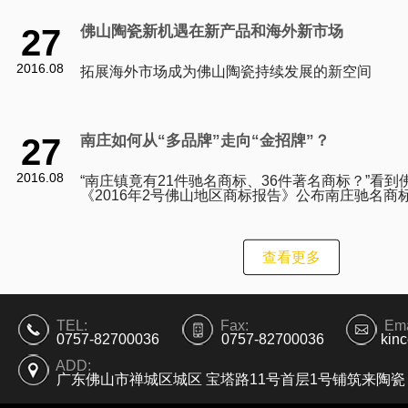
27
佛山陶瓷新机遇在新产品和海外新市场
2016.08
拓展海外市场成为佛山陶瓷持续发展的新空间
27
南庄如何从“多品牌”走向“金招牌”？
2016.08
“南庄镇竟有21件驰名商标、36件著名商标？”看到
《2016年2号佛山地区商标报告》公布南庄驰名商
列全市第一时，一位熟悉南庄产业的人士坦言，即
查看更多
TEL:
Fax:
Ema
0757-82700036
0757-82700036
kin
ADD:
广东佛山市禅城区城区 宝塔路11号首层1号铺筑来陶瓷