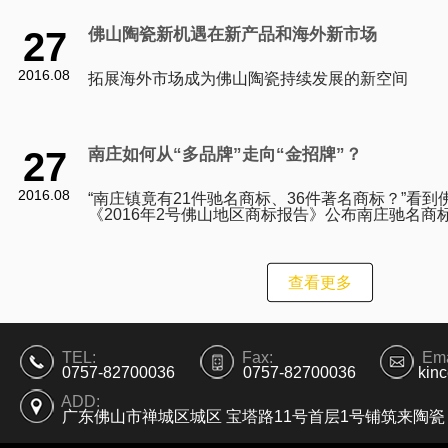
27
佛山陶瓷新机遇在新产品和海外新市场
2016.08
拓展海外市场成为佛山陶瓷持续发展的新空间
27
南庄如何从“多品牌”走向“金招牌”？
2016.08
“南庄镇竟有21件驰名商标、36件著名商标？”看到
《2016年2号佛山地区商标报告》公布南庄驰名商
列全市第一时，一位熟悉南庄产业的人士坦言，即
查看更多
TEL:
Fax:
Ema
0757-82700036
0757-82700036
kin
ADD:
广东佛山市禅城区城区 宝塔路11号首层1号铺筑来陶瓷