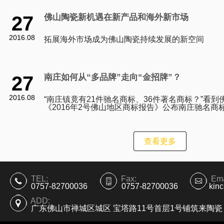
27
佛山陶瓷新机遇在新产品和海外新市场
2016.08
拓展海外市场成为佛山陶瓷持续发展的新空间
27
南庄如何从“多品牌”走向“金招牌”？
2016.08
“南庄镇竟有21件驰名商标、36件著名商标？”看到
《2016年2号佛山地区商标报告》公布南庄驰名商
列全市第一时，一位熟悉南庄产业的人士坦言，即
查看更多
TEL:
Fax:
Ema
0757-82700036
0757-82700036
kin
ADD:
广东佛山市禅城区城区 宝塔路11号首层1号铺筑来陶瓷