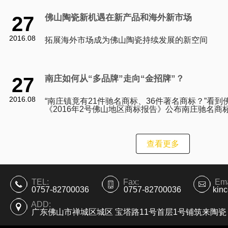
27
佛山陶瓷新机遇在新产品和海外新市场
2016.08
拓展海外市场成为佛山陶瓷持续发展的新空间
27
南庄如何从“多品牌”走向“金招牌”？
2016.08
“南庄镇竟有21件驰名商标、36件著名商标？”看到
《2016年2号佛山地区商标报告》公布南庄驰名商
列全市第一时，一位熟悉南庄产业的人士坦言，即
查看更多
TEL:
Fax:
Ema
0757-82700036
0757-82700036
kin
ADD:
广东佛山市禅城区城区 宝塔路11号首层1号铺筑来陶瓷